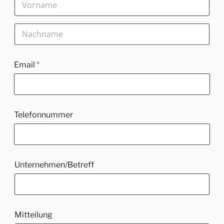
Vorname
Nachname
Email
*
Telefonnummer
M
Unternehmen/Betreff
i
t
t
e
i
l
Mitteilung
u