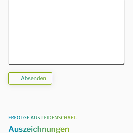
n
g
N
a
m
e
*
Absenden
ERFOLGE AUS LEIDENSCHAFT.
Auszeichnungen