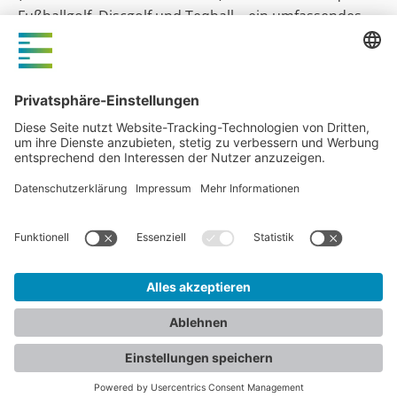
Fußballgolf, Discgolf und Teqball – ein umfassendes
Sporterlebnis für aktive Gäste und ambitionierte
Spieler.
Fleesensee Sportanlagen
KONTAKT
NEWSCENTER
IMPRESSUM
DATENSCHUTZERKLÄRUNG
© 2026 - Five E Group