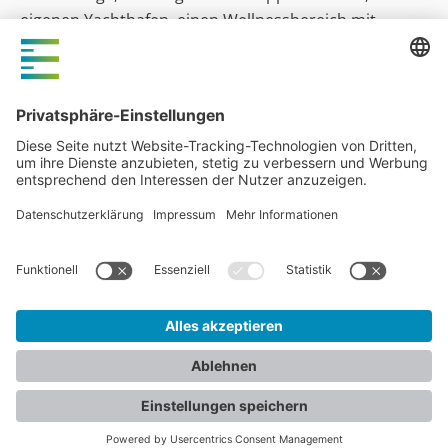
eigenen Yachthafen, einen Wellnessbereich mit
Saunen und Außenpool sowie das Restaurant Bella
Riva.
MAREMÜRITZ Yachthafen Resort
KONTAKT
NEWSCENTER
IMPRESSUM
DATENSCHUTZERKLÄRUNG
© 2026 - Five E Group