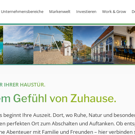
Unternehmensbereiche
Markenwelt
Investieren
Work & Grow
D
OR IHRER HAUSTÜR.
em Gefühl von Zuhause.
 beginnt Ihre Auszeit. Dort, wo Ruhe, Natur und besonde
 den perfekten Ort zum Abschalten und Auftanken. Ob ent
ne Abenteuer mit Familie und Freunden – hier verbinden s