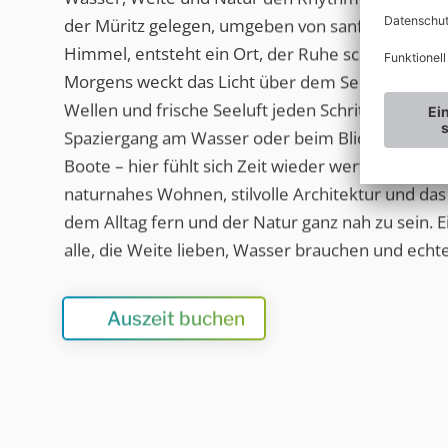
der Müritz gelegen, umgeben von sanften Wälde
Himmel, entsteht ein Ort, der Ruhe schenkt und gle
Morgens weckt das Licht über dem See, tagsüber 
Wellen und frische Seeluft jeden Schritt. Ob auf 
Spaziergang am Wasser oder beim Blick auf die 
Boote – hier fühlt sich Zeit wieder wertvoll an. 
naturnahes Wohnen, stilvolle Architektur und da
dem Alltag fern und der Natur ganz nah zu sein. E
alle, die Weite lieben, Wasser brauchen und echt
Auszeit buchen