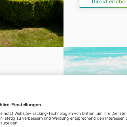
Direkt erlebe
 Resort
rlaub dort, wo
en. Direkt am Ufer