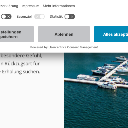
rn und offenem
ichzeitig inspiriert.
begleiten leise
der Terrasse, beim
vorbeiziehenden
MAREMÜRTIZ steht für
s besondere Gefühl,
in Rückzugsort für
e Erholung suchen.