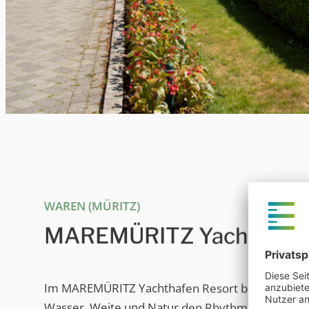
WAREN (MÜRITZ)
MAREMÜRITZ Yachthafen
Im MAREMÜRITZ Yachthafen Resort beginnt der U
Wasser, Weite und Natur den Rhythmus bestimm