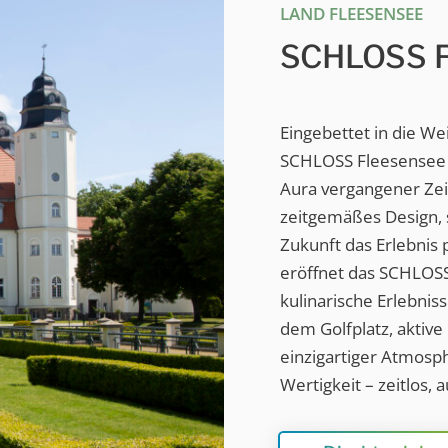
LAND FLEESENSEE
SCHLOSS F
Eingebettet in die We
SCHLOSS Fleesensee h
Aura vergangener Zeit
zeitgemäßes Design, st
Zukunft das Erlebnis 
eröffnet das SCHLOSS 
kulinarische Erlebni
dem Golfplatz, aktiv
einzigartiger Atmosp
Wertigkeit – zeitlos,